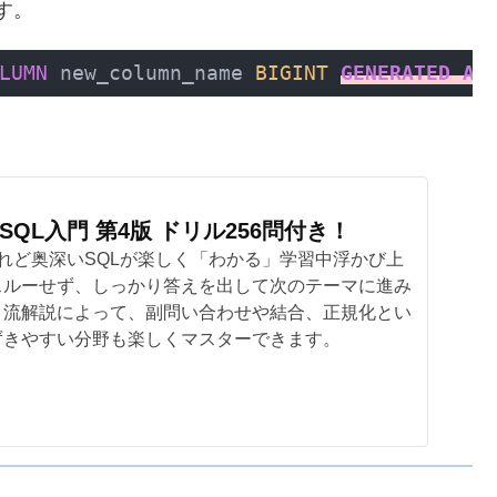
す。
LUMN
 new_column_name 
BIGINT
GENERATED
AL
QL入門 第4版 ドリル256問付き！
れど奥深いSQLが楽しく「わかる」学習中浮かび上
スルーせず、しっかり答えを出して次のテーマに進み
リ流解説によって、副問い合わせや結合、正規化とい
ずきやすい分野も楽しくマスターできます。