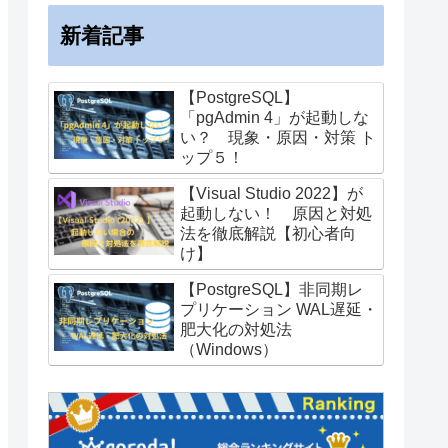
新着記事
【PostgreSQL】
「pgAdmin 4」が起動しな
い？ 現象・原因・対策 ト
ップ５！
【Visual Studio 2022】が
efault_value
;
起動しない！ 原因と対処
法を徹底解説【初心者向
け】
【PostgreSQL】非同期レ
プリケーション WAL遅延・
肥大化の対処法
（Windows）
OT
NULL
;