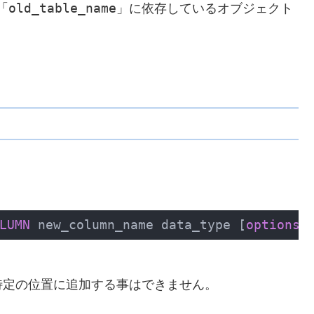
old_table_name」
「
に依存しているオブジェクト
LUMN
 new_column_name data_type [
options
]
定の位置に追加する事はできません。