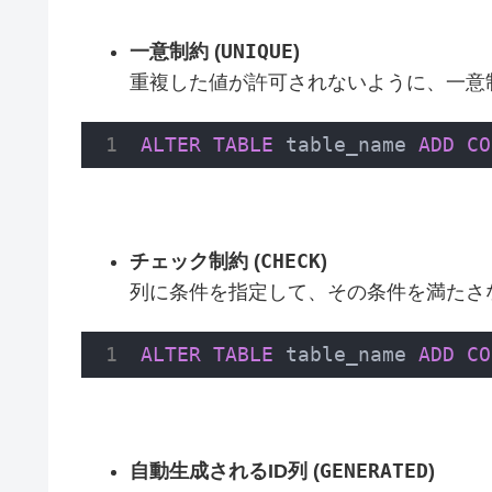
UNIQUE
一意制約 (
)
重複した値が許可されないように、一意
ALTER
TABLE
 table_name 
ADD
CO
CHECK
チェック制約 (
)
列に条件を指定して、その条件を満たさ
ALTER
TABLE
 table_name 
ADD
CO
GENERATED
自動生成されるID列 (
)