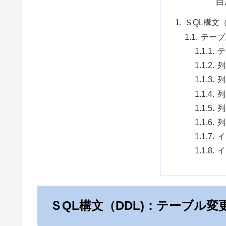
目
ＳQL構文
テーブ
テ
列
列
列
列
列
イ
イ
ＳQL構文（DDL)：テーブル変