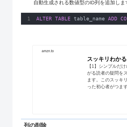
自動生成される数値型のID列を追加しま
ALTER
TABLE
 table_name 
ADD
CO
amzn.to
スッキリわかるS
【1】シンプルだけ
がる読者の疑問を
ます。このスッキ
った初心者がつま
列の削除