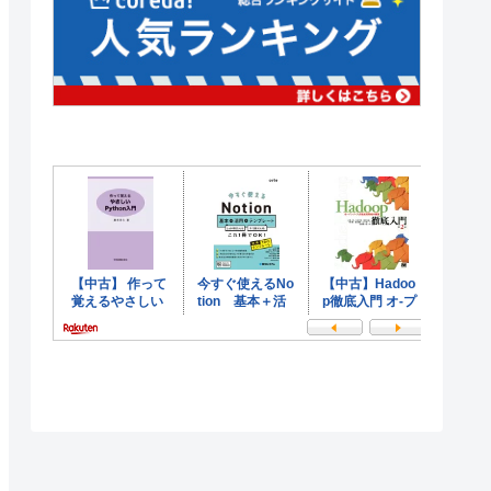
件式)
;