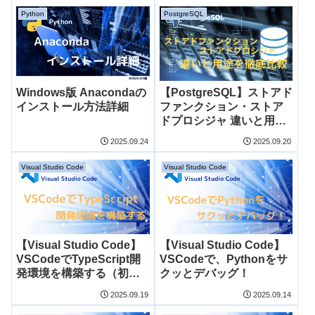
Python
PostgreSQL
Windows版 Anacondaの
【PostgreSQL】ストアド
インストール方法詳細
ファンクション・ストア
ドプロシジャ 違いと用途
を徹底比較（初心者）
2025.09.24
2025.09.20
Visual Studio Code
Visual Studio Code
【Visual Studio Code】
【Visual Studio Code】
VSCodeでTypeScript開
VSCodeで、Pythonをサ
発環境を構築する（初心
クッとデバッグ！
者向け）
2025.09.19
2025.09.14