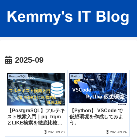
2025-09
PostgreSQL
Python
【PostgreSQL】フルテキ
【Python】 VSCode で
スト検索入門｜pg_trgm
仮想環境を作成してみよ
とLIKE検索を徹底比較
う。
（初心者向）
2025.09.28
2025.09.24